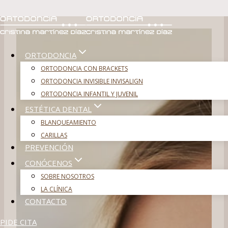
Saltar
al
contenido
ORTODONCIA
ORTODONCIA CON BRACKETS
ORTODONCIA INVISIBLE INVISALIGN
ORTODONCIA INFANTIL Y JUVENIL
ESTÉTICA DENTAL
BLANQUEAMIENTO
CARILLAS
PREVENCIÓN
CONÓCENOS
SOBRE NOSOTROS
LA CLÍNICA
CONTACTO
PIDE CITA