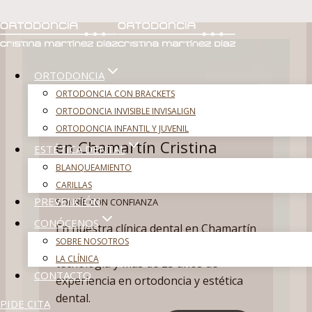
Saltar
al
contenido
ORTODONCIA
ORTODONCIA CON BRACKETS
ORTODONCIA INVISIBLE INVISALIGN
Clínica dental y ortodoncia
ORTODONCIA INFANTIL Y JUVENIL
en Chamartín Cristina
ESTÉTICA DENTAL
Martínez Díaz
BLANQUEAMIENTO
CARILLAS
PREVENCIÓN
SONRÍE CON CONFIANZA
CONÓCENOS
En nuestra clínica dental en Chamartín
SOBRE NOSOTROS
cuidamos tu sonrisa con la mejor
LA CLÍNICA
tecnología y más de 25 años de
CONTACTO
experiencia en ortodoncia y estética
dental.
PIDE CITA