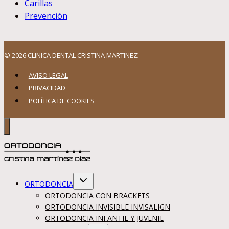
Carillas
Prevención
© 2026 CLINICA DENTAL CRISTINA MARTINEZ
AVISO LEGAL
PRIVACIDAD
POLÍTICA DE COOKIES
Alternar
ORTODONCIA
menú
hijo
ORTODONCIA CON BRACKETS
ORTODONCIA INVISIBLE INVISALIGN
ORTODONCIA INFANTIL Y JUVENIL
Alternar