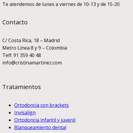
definitivos,
Te atendemos de lunes a viernes de 10-13 y de 15-20
por
lo
Contacto
que
no
puede
C/ Costa Rica, 18 – Madrid
tener
Metro Línea 8 y 9 – Colombia
caries,
Telf: 91 359 40 48
¿verdad?
info@cristinamartinez.com
Tratamientos
Ortodoncia con brackets
Invisalign
Ortodoncia infantil y juvenil
Blanqueamiento dental