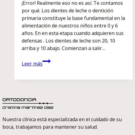
¡Error! Realmente eso no es así. Te contamos
por qué. Los dientes de leche o dentición
primaria constituye la base fundamental en la
alimentación de nuestros niños entre 0 y 6
años. En en esta etapa cuando adquieren sus
defensas . Los dientes de leche son 20, 10
arriba y 10 abajo. Comienzan a salir…
A
Leer más
mi
hijo
aún
no
le
han
salido
Nuestra clínica está especializada en el cuidado de su
los
boca, trabajamos para mantener su salud.
dientes