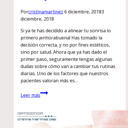
Por
cristinamartinez
6 diciembre, 2018
3
diciembre, 2018
Si ya te has decidido a alinear tu sonrisa lo
primero ¡enhorabuena! Has tomado la
decisión correcta, y no por fines estéticos,
sino por salud. Ahora que ya has dado el
primer paso, seguramente tengas algunas
dudas sobre cómo van a cambiar tus rutinas
diarias. Uno de los factores que nuestros
pacientes valoran más es…
Invisalign:
Leer más
¿qué
puedo
beber
y
comer?