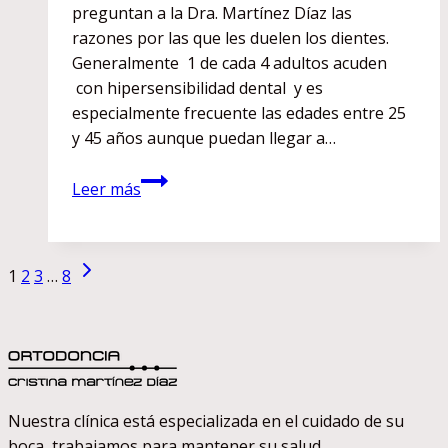
preguntan a la Dra. Martínez Díaz las
razones por las que les duelen los dientes.
Generalmente 1 de cada 4 adultos acuden
con hipersensibilidad dental y es
especialmente frecuente las edades entre 25
y 45 años aunque puedan llegar a…
¿Por
Leer más
qué
me
duelen
Siguiente
Navegación
1
2
3
…
8
los
página
dientes?
de
página
Nuestra clínica está especializada en el cuidado de su
boca, trabajamos para mantener su salud.