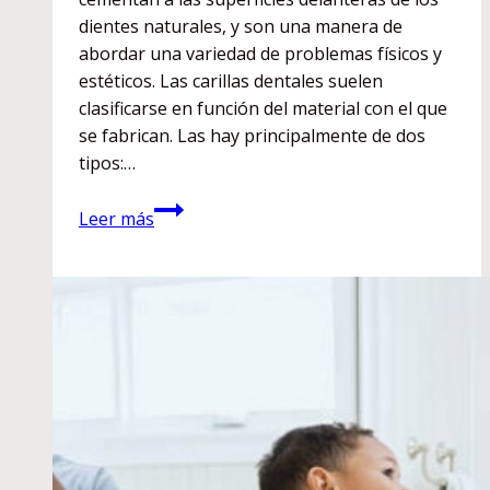
dientes naturales, y son una manera de
abordar una variedad de problemas físicos y
estéticos. Las carillas dentales suelen
clasificarse en función del material con el que
se fabrican. Las hay principalmente de dos
tipos:…
¿Qué
Leer más
beneficios
presentan
las
carillas
dentales
frente
a
otros
tratamientos?