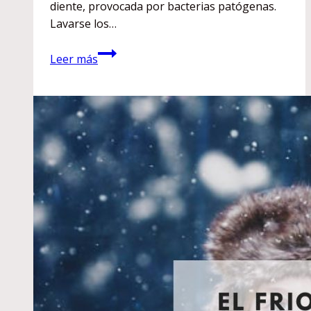
diente, provocada por bacterias patógenas.
Lavarse los…
¿Cómo
Leer más
conseguimos
que
los
niños
se
cepillen
los
dientes?