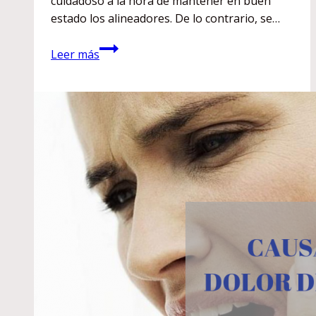
cuidadoso a la hora de mantener en buen
estado los alineadores. De lo contrario, se…
¿Cómo
Leer más
cuido
mi
Invisalign?