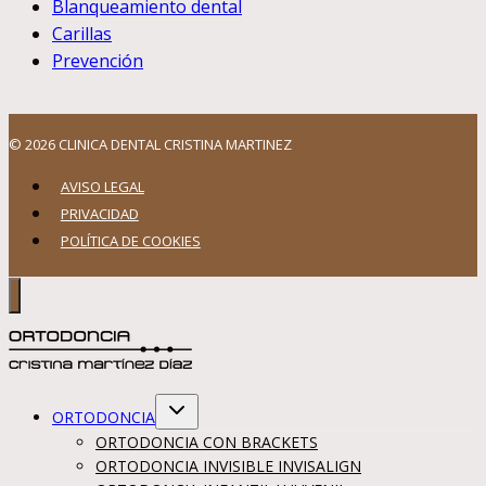
Blanqueamiento dental
Carillas
Prevención
© 2026 CLINICA DENTAL CRISTINA MARTINEZ
AVISO LEGAL
PRIVACIDAD
POLÍTICA DE COOKIES
Alternar
ORTODONCIA
menú
hijo
ORTODONCIA CON BRACKETS
ORTODONCIA INVISIBLE INVISALIGN