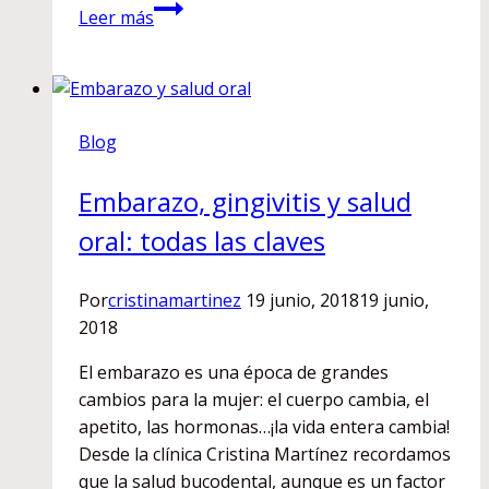
De
Leer más
la
importancia
de
utilizar
Blog
protectores
bucales
Embarazo, gingivitis y salud
si
practicas
oral: todas las claves
deporte
Por
cristinamartinez
19 junio, 2018
19 junio,
2018
El embarazo es una época de grandes
cambios para la mujer: el cuerpo cambia, el
apetito, las hormonas…¡la vida entera cambia!
Desde la clínica Cristina Martínez recordamos
que la salud bucodental, aunque es un factor