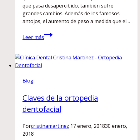
que pasa desapercibido, también sufre
grandes cambios. Además de los famosos
antojos, el aumento de peso a medida que el…
Embarazo,
Leer más
gingivitis
y
salud
oral:
todas
Blog
las
claves
Claves de la ortopedia
dentofacial
Por
cristinamartinez
17 enero, 2018
30 enero,
2018