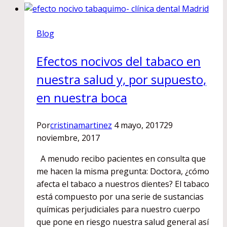
puede
comer
Blog
y
qué
Efectos nocivos del tabaco en
no?
nuestra salud y, por supuesto,
en nuestra boca
Por
cristinamartinez
4 mayo, 2017
29
noviembre, 2017
A menudo recibo pacientes en consulta que
me hacen la misma pregunta: Doctora, ¿cómo
afecta el tabaco a nuestros dientes? El tabaco
está compuesto por una serie de sustancias
químicas perjudiciales para nuestro cuerpo
que pone en riesgo nuestra salud general así