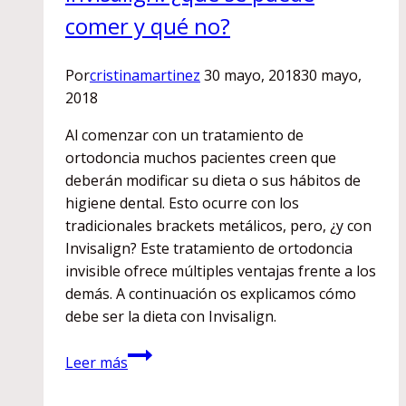
comer y qué no?
Por
cristinamartinez
30 mayo, 2018
30 mayo,
2018
Al comenzar con un tratamiento de
ortodoncia muchos pacientes creen que
deberán modificar su dieta o sus hábitos de
higiene dental. Esto ocurre con los
tradicionales brackets metálicos, pero, ¿y con
Invisalign? Este tratamiento de ortodoncia
invisible ofrece múltiples ventajas frente a los
demás. A continuación os explicamos cómo
debe ser la dieta con Invisalign.
Invisalign:
Leer más
¿qué
se