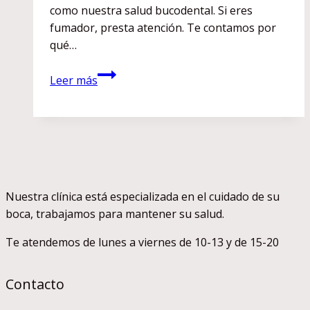
como nuestra salud bucodental. Si eres
fumador, presta atención. Te contamos por
qué…
Efectos
Leer más
nocivos
del
tabaco
en
nuestra
salud
y,
Nuestra clínica está especializada en el cuidado de su
por
boca, trabajamos para mantener su salud.
supuesto,
Te atendemos de lunes a viernes de 10-13 y de 15-20
en
nuestra
boca
Contacto