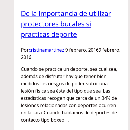
para
De la importancia de utilizar
mantenimiento
y
protectores bucales si
cuidado.
practicas deporte
Por
cristinamartinez
9 febrero, 2016
9 febrero,
2016
Cuando se practica un deporte, sea cual sea,
además de disfrutar hay que tener bien
medidos los riesgos de poder sufrir una
lesión física sea ésta del tipo que sea. Las
estadísticas recogen que cerca de un 34% de
lesiones relacionadas con deportes ocurren
en la cara. Cuando hablamos de deportes de
contacto tipo boxeo,…