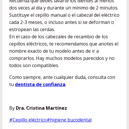
Recuerda que debes lavarte los dientes al menos
dos veces al día y durante un mínimo de 2 minutos.
Sustituye el cepillo manual o el cabezal del eléctrico
cada 2-3 meses, o incluso antes si se deforman o
estropean las cerdas.
En el caso de los cabezales de recambio de los
cepillos eléctricos, te recomendamos que anotes el
nombre exacto de tu modelo antes de ir a
comprarlos. Hay muchos modelos parecidos y no
todos son compatibles.
Como siempre, ante cualquier duda, consulta con
tu
dentista de confianza
.
By
Dra. Cristina Martínez
Etiquetas
#
Cepillo eléctrico
#
higiene bucodental
de