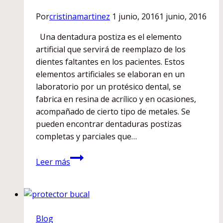
Por
cristinamartinez
1 junio, 2016
1 junio, 2016
Una dentadura postiza es el elemento
artificial que servirá de reemplazo de los
dientes faltantes en los pacientes. Estos
elementos artificiales se elaboran en un
laboratorio por un protésico dental, se
fabrica en resina de acrílico y en ocasiones,
acompañado de cierto tipo de metales. Se
pueden encontrar dentaduras postizas
completas y parciales que…
Dentadura
Leer más
postiza
o
prótesis
dental-
Blog
Consejos