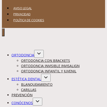
AVISO LEGAL
PRIVACIDAD
POLÍTICA DE COOKIES
Alternar
ORTODONCIA
menú
hijo
ORTODONCIA CON BRACKETS
ORTODONCIA INVISIBLE INVISALIGN
ORTODONCIA INFANTIL Y JUVENIL
Alternar
ESTÉTICA DENTAL
menú
hijo
BLANQUEAMIENTO
CARILLAS
PREVENCIÓN
Alternar
CONÓCENOS
menú