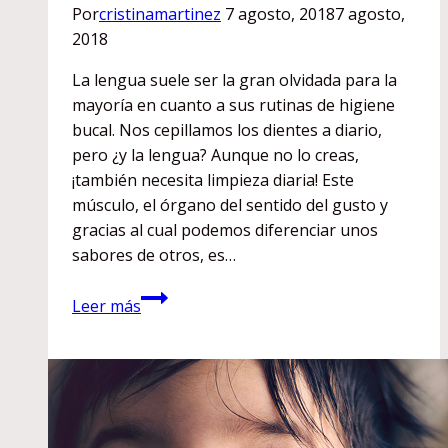
Por
cristinamartinez
7 agosto, 2018
7 agosto,
2018
La lengua suele ser la gran olvidada para la
mayoría en cuanto a sus rutinas de higiene
bucal. Nos cepillamos los dientes a diario,
pero ¿y la lengua? Aunque no lo creas,
¡también necesita limpieza diaria! Este
músculo, el órgano del sentido del gusto y
gracias al cual podemos diferenciar unos
sabores de otros, es…
La
Leer más
lengua:
una
alerta
natural
de
nuestro