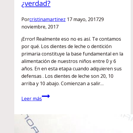
¿verdad?
Por
cristinamartinez
17 mayo, 2017
29
noviembre, 2017
¡Error! Realmente eso no es así. Te contamos
por qué. Los dientes de leche o dentición
primaria constituye la base fundamental en la
alimentación de nuestros niños entre 0 y 6
años. En en esta etapa cuando adquieren sus
defensas . Los dientes de leche son 20, 10
arriba y 10 abajo. Comienzan a salir…
A
Leer más
mi
hijo
aún
no
le