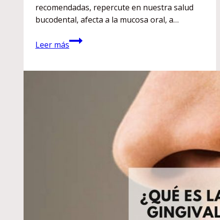
recomendadas, repercute en nuestra salud
bucodental, afecta a la mucosa oral, a…
¿Cómo
Leer más
afecta
el
alcohol
a
nuestra
salud
bucodental?