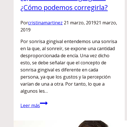
¿Cómo podemos corregirla?
Por
cristinamartinez
21 marzo, 2019
21 marzo,
2019
Por sonrisa gingival entendemos una sonrisa
en la que, al sonreír, se expone una cantidad
desproporcionada de encía. Una vez dicho
esto, se debe señalar que el concepto de
sonrisa gingival es diferente en cada
persona, ya que los gustos y la percepción
varían de una a otra. Por tanto, lo que a
algunos les…
¿Qué
Leer más
es
la
sonrisa