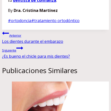
tu
dentista de confianza
.
By
Dra. Cristina Martínez
Etiquetas
#
ortodoncia
#
tratamiento ortodóntico
de
Navegación
la
Anterior
entrada:
Los dientes durante el embarazo
de
Siguiente
entradas
¿Es bueno el chicle para mis dientes?
Publicaciones Similares