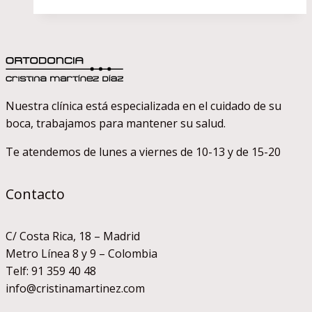
Conceptos
básicos
para
entender
por
qué
Nuestra clínica está especializada en el cuidado de su
duelen
boca, trabajamos para mantener su salud.
los
dientes
Te atendemos de lunes a viernes de 10-13 y de 15-20
Contacto
C/ Costa Rica, 18 – Madrid
Metro Línea 8 y 9 – Colombia
Telf: 91 359 40 48
info@cristinamartinez.com