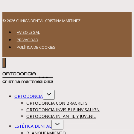
© 2026 CLINICA DENTAL CRISTINA MARTINEZ
AVISO LEGAL
PRIVACIDAD
POLÍTICA DE COOKIES
Alternar
ORTODONCIA
menú
hijo
ORTODONCIA CON BRACKETS
ORTODONCIA INVISIBLE INVISALIGN
ORTODONCIA INFANTIL Y JUVENIL
Alternar
ESTÉTICA DENTAL
menú
hijo
BLANQUEAMIENTO