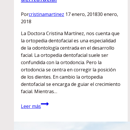
Por
cristinamartinez
17 enero, 2018
30 enero,
2018
La Doctora Cristina Martínez, nos cuenta que
la ortopedia dentofacial es una especialidad
de la odontología centrada en el desarrollo
facial. La ortopedia dentofacial suele ser
confundida con la ortodoncia. Pero la
ortodoncia se centra en corregir la posición
de los dientes. En cambio la ortopedia
dentofacial se encarga de guiar el crecimiento
facial. Mientras…
Claves
Leer más
de
la
ortopedia