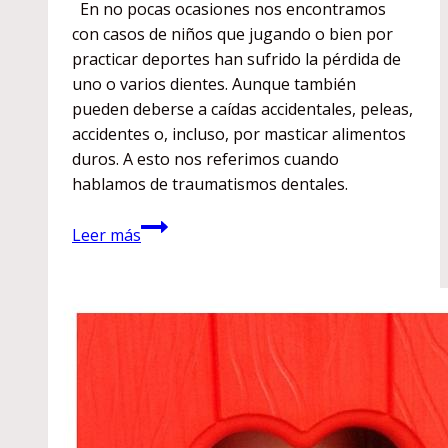
En no pocas ocasiones nos encontramos
con casos de niños que jugando o bien por
practicar deportes han sufrido la pérdida de
uno o varios dientes. Aunque también
pueden deberse a caídas accidentales, peleas,
accidentes o, incluso, por masticar alimentos
duros. A esto nos referimos cuando
hablamos de traumatismos dentales.
¿Cómo
Leer más
actuar
ante
un
traumatismo
dental
en
niños?