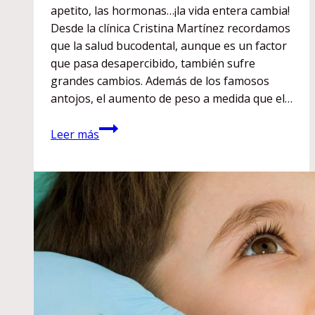
apetito, las hormonas…¡la vida entera cambia!
Desde la clínica Cristina Martínez recordamos
que la salud bucodental, aunque es un factor
que pasa desapercibido, también sufre
grandes cambios. Además de los famosos
antojos, el aumento de peso a medida que el…
Embarazo,
Leer más
gingivitis
y
salud
oral:
todas
las
claves