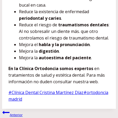
bucal en casa.
Reduce la existencia de enfermedad
periodontal y caries
.
Reduce el riesgo de
traumatismos dentales
:
Al no sobresalir un diente más. que otro
controlamos el riesgo de traumatismo dental.
Mejora el
habla y la pronunciación
.
Mejora la
digestión
.
Mejora la
autoestima del paciente
.
En la Clínica Ortodoncia somos expertos
en
tratamientos de salud y estética dental. Para más
información no duden consultar nuestra web.
Etiquetas
#
Clínica Dental Cristina Martínez Díaz
#
ortodoncia
de
madrid
la
Navegación
entrada:
Anterior