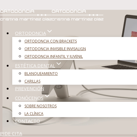
Saltar
al
contenido
ORTODONCIA
ORTODONCIA CON BRACKETS
ORTODONCIA INVISIBLE INVISALIGN
ORTODONCIA INFANTIL Y JUVENIL
ESTÉTICA DENTAL
BLANQUEAMIENTO
CARILLAS
PREVENCIÓN
CONÓCENOS
SOBRE NOSOTROS
LA CLÍNICA
CONTACTO
PIDE CITA