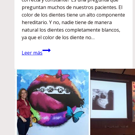
preguntan muchos de nuestros pacientes. El
color de los dientes tiene un alto componente
hereditario. Y no, nadie tiene de manera
natural los dientes completamente blancos,
ya que el color de los diente no…
¿De
Leer más
qué
color
son
los
dientes?