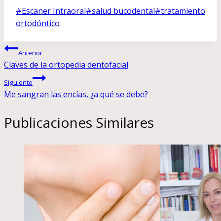
Etiquetas
#
Escaner Intraoral
#
salud bucodental
#
tratamiento
de
ortodóntico
la
Navegación
entrada:
Anterior
Claves de la ortopedia dentofacial
de
Siguiente
entradas
Me sangran las encías, ¿a qué se debe?
Publicaciones Similares