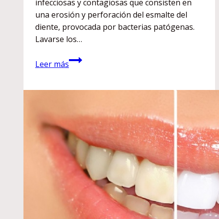
infecciosas y contagiosas que consisten en
una erosión y perforación del esmalte del
diente, provocada por bacterias patógenas.
Lavarse los…
¿Cómo
Leer más
conseguimos
que
los
niños
se
cepillen
los
dientes?