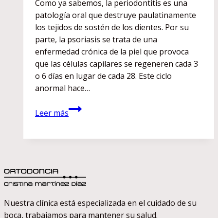
Como ya sabemos, la periodontitis es una
patología oral que destruye paulatinamente
los tejidos de sostén de los dientes. Por su
parte, la psoriasis se trata de una
enfermedad crónica de la piel que provoca
que las células capilares se regeneren cada 3
o 6 días en lugar de cada 28. Este ciclo
anormal hace…
La
Leer más
psoriasis
y
la
periodontitis
están
relacionadas,
¿cómo?
Nuestra clínica está especializada en el cuidado de su
boca, trabajamos para mantener su salud.