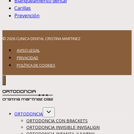
Blanqueamiento dental
Carillas
Prevención
© 2026 CLINICA DENTAL CRISTINA MARTINEZ
AVISO LEGAL
PRIVACIDAD
POLÍTICA DE COOKIES
Alternar
ORTODONCIA
menú
hijo
ORTODONCIA CON BRACKETS
ORTODONCIA INVISIBLE INVISALIGN
ORTODONCIA INFANTIL Y JUVENIL