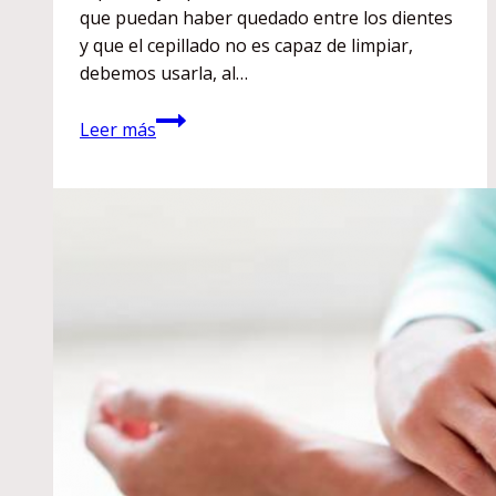
que puedan haber quedado entre los dientes
y que el cepillado no es capaz de limpiar,
debemos usarla, al…
Uso
Leer más
del
hilo
dental