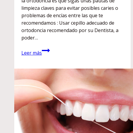
la ortodoncia es que sigas unas pautas de
limpieza claves para evitar posibles caries o
problemas de encías entre las que te
recomendamos : Usar cepillo adecuado de
ortodoncia recomendado por su Dentista, a
poder…
¿Cómo
Leer más
puedo
mantener
mi
ortodoncia
adecuadamente?