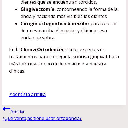
dientes que se encuentran torcidos.
Gingivectomía
, contorneando la forma de la
encía y haciendo más visibles los dientes.
Cirugía ortognática bimaxilar
para colocar
de nuevo arriba el maxilar y eliminar esa
encía que sobra.
En la
Clínica Ortodoncia
somos expertos en
tratamientos para corregir la sonrisa gingival. Para
más información no dude en acudir a nuestra
clínicas.
Etiquetas
#
dentista armilla
de
Navegación
la
Anterior
entrada:
¿Qué ventajas tiene usar ortodoncia?
de