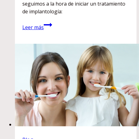
seguimos a la hora de iniciar un tratamiento
de implantología:
Tratamiento
Leer más
de
implantología
en
la
clínica
de
la
Dra.
Cristina
Martínez