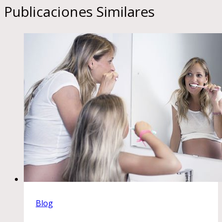
entradas
Publicaciones Similares
Blog